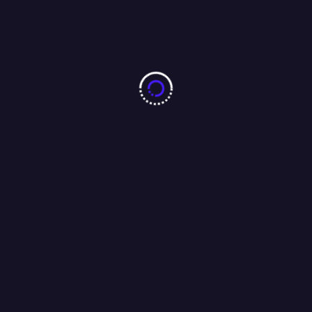
बारीडीह दूर्गा पूजा मैदान के पास लकड़ा मोटरसाइकिल गैराज का उद्घाटन
आजसू नेता चन्द्रगुप्त सिंह एवं समाजसेवी परशुराम सिंह बागी की मौजूदगी में
संपन्न…..
01/08/2026
Search
Search