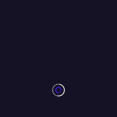
1 min read
Screenshot
राजनीति
बिहार में प्रशान्त किशोर के रूप में नया सितारा चमकने को
तैयार…..
By
SPY POST
24/10/2025
बिहार में फ़ुटहोल्ड बनाने के लिए प्रशांत किशोर ने एनार्की का सहारा नहीं लिया। कोई
आर्टिफीसियल अनरेस्ट नहीं क्रिएट किया। टूलकिट्स के सहारे मूवमेंट्स नहीं
[more...]