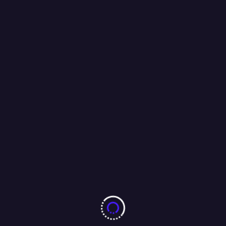
विक्रम शर्मा की हत्या के बाद उसके 700 करोड़ी विरासत का नया चेहरा बने
अशोक सिंह राघव….
20/04/2026
More From Author