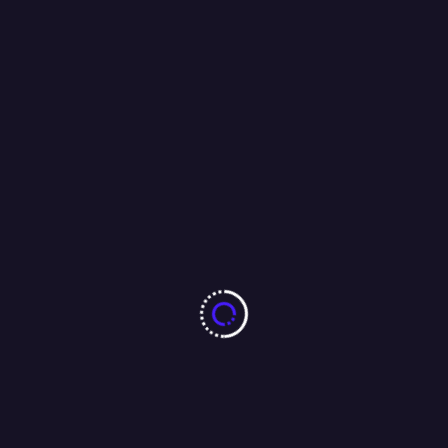
1 min read
FASHION
झारखंड फोटोग्राफिक संगठन सेंट्रल का चुनाव फॉक्स
रिजॉर्ट, रांची में संपन्न…
By
SPY POST
24/09/2024
झारखंड फोटोग्राफिक संगठन सेंट्रल का चुनाव आज फॉक्स रिजॉर्ट, रांची में संपन्न
हुआfचुनाव में झारखंड राज्य के 16 जिला इकाइयों ने भाग लिया, जिसमें
फोटोग्राफर
[more...]