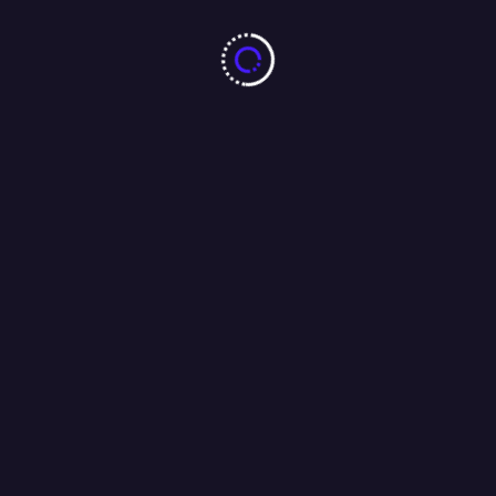
SPY POST News Effect — अल्ट्रासाउंड सेंटर्स की जांच को लेकर सख्त
निर्देश उपायुक्त महोदय की तरफ से दिए गए…..
26/04/2026
एक तरफ महिलाओं के लिए नारी शक्ति वंदन अधिनियम, और यहाँ अपराधियों की
निरंकुशता की शिकार हुई निरीह युवती पीड़ा से कराहते हुए इस बात का इंतज़ार
कर रही है की कब सांसद आयेंगे और कहेंगे “ मैं हूँ न “
16/04/2026