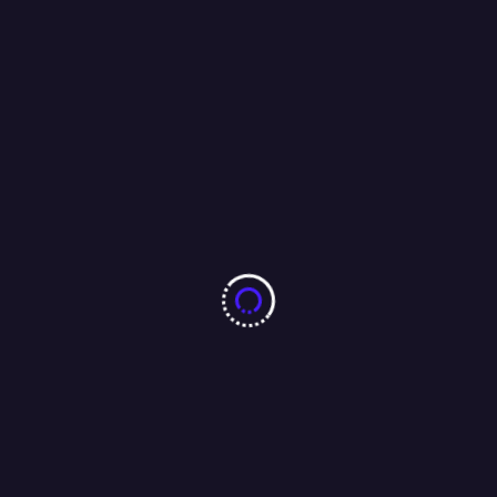
More From Author
झारखंड छात्र आंदोलन को लेकर पूर्व सीएम रघुवर दास ने मुख्यमंत्री हेमंत सोरेन
को भेजा ईमेल, कहा : परीक्षा की सीबीआई से कराएं जांच ।
04/08/2026