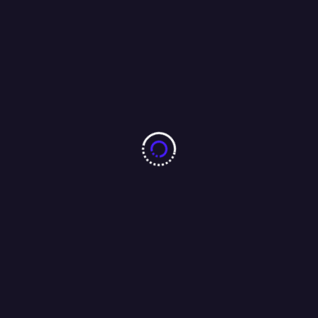
10 करोड़ नशा-मुक्ति प्रतिज्ञा महाअभियान का जमशेदपुर में 7 अगस्त को
महामहिम राज्यपाल करेंगे भव्य शुभारंभ : अंजू बहन
04/08/2026
बारीडीह दूर्गा पूजा मैदान के पास लकड़ा मोटरसाइकिल गैराज का उद्घाटन
आजसू नेता चन्द्रगुप्त सिंह एवं समाजसेवी परशुराम सिंह बागी की मौजूदगी में
संपन्न…..
01/08/2026