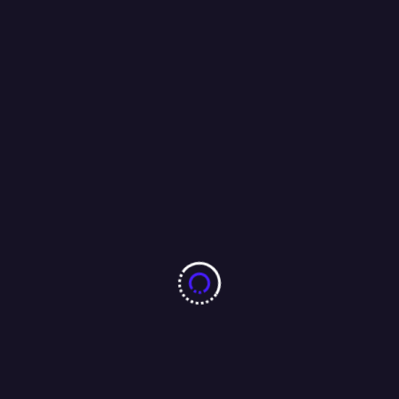
उपेन्द्र कुशवाहा के बेटे दीपक प्रकाश की वाइल्ड कार्ड एंट्री– सीधे मंत्री बनाया
गया…..(बिहार)
20/11/2025
More From Author
झारखंड छात्र आंदोलन को लेकर पूर्व सीएम रघुवर दास ने मुख्यमंत्री हेमंत सोरेन
को भेजा ईमेल, कहा : परीक्षा की सीबीआई से कराएं जांच ।
04/08/2026