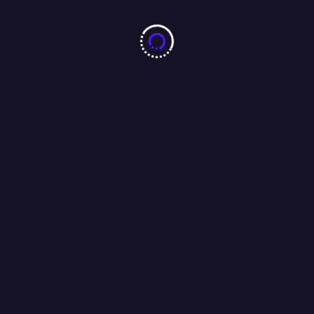
10 करोड़ नशा-मुक्ति प्रतिज्ञा महाअभियान का जमशेदपुर में 7 अगस्त को
महामहिम राज्यपाल करेंगे भव्य शुभारंभ : अंजू बहन
04/08/2026