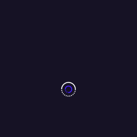
10 करोड़ नशा-मुक्ति प्रतिज्ञा महाअभियान का जमशेदपुर में 7 अगस्त को
महामहिम राज्यपाल करेंगे भव्य शुभारंभ : अंजू बहन
04/08/2026