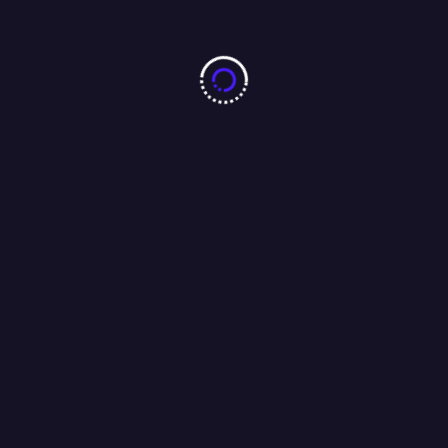
बारीडीह दूर्गा पूजा मैदान के पास लकड़ा मोटरसाइकिल गैराज का उद्घाटन
आजसू नेता चन्द्रगुप्त सिंह एवं समाजसेवी परशुराम सिंह बागी की मौजूदगी में
संपन्न…..
01/08/2026
Search
Search
RECENT POSTS
झारखंड छात्र आंदोलन को लेकर पूर्व सीएम रघुवर दास ने मुख्यमंत्री हेमंत सोरेन को भेजा
ईमेल, कहा : परीक्षा की सीबीआई से कराएं जांच ।