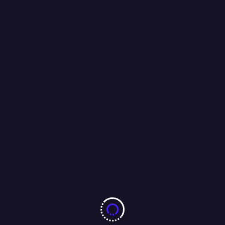
विक्रम शर्मा की हत्या के बाद उसके 700 करोड़ी विरासत का नया चेहरा बने
अशोक सिंह राघव….
20/04/2026
More From Author