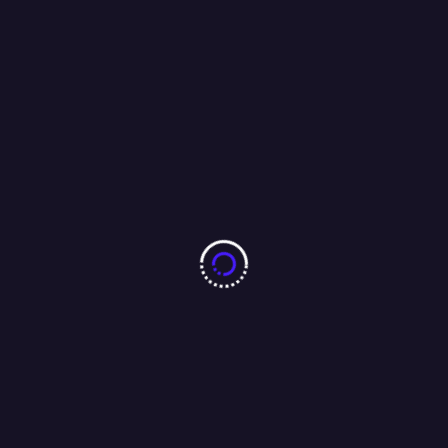
10 करोड़ नशा-मुक्ति प्रतिज्ञा महाअभियान का जमशेदपुर में 7 अगस्त को
महामहिम राज्यपाल करेंगे भव्य शुभारंभ : अंजू बहन
04/08/2026
बारीडीह दूर्गा पूजा मैदान के पास लकड़ा मोटरसाइकिल गैराज का उद्घाटन