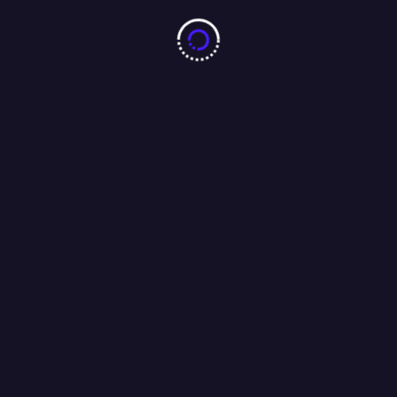
आजसू नेता चन्द्रगुप्त सिंह एवं समाजसेवी परशुराम सिंह बागी की मौजूदगी में
संपन्न…..
01/08/2026
Search
Search
RECENT POSTS
झारखंड छात्र आंदोलन को लेकर पूर्व सीएम रघुवर दास ने मुख्यमंत्री हेमंत सोरेन को भेजा
ईमेल, कहा : परीक्षा की सीबीआई से कराएं जांच ।
10 करोड़ नशा-मुक्ति प्रतिज्ञा महाअभियान का जमशेदपुर में 7 अगस्त को महामहिम राज्यपाल
करेंगे भव्य शुभारंभ : अंजू बहन