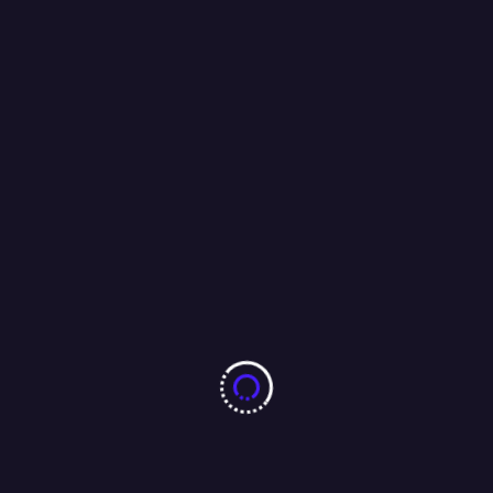
उपेन्द्र कुशवाहा के बेटे दीपक प्रकाश की वाइल्ड कार्ड एंट्री– सीधे मंत्री बनाया
गया…..(बिहार)
20/11/2025
More From Author