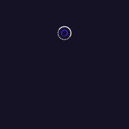
04/08/2026
10 करोड़ नशा-मुक्ति प्रतिज्ञा महाअभियान का जमशेदपुर में 7 अगस्त को
महामहिम राज्यपाल करेंगे भव्य शुभारंभ : अंजू बहन
04/08/2026