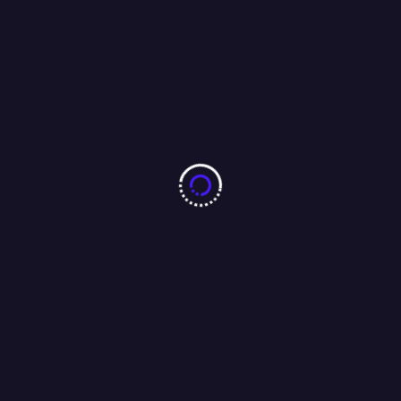
10 करोड़ नशा-मुक्ति प्रतिज्ञा महाअभियान का जमशेदपुर में 7 अगस्त को
महामहिम राज्यपाल करेंगे भव्य शुभारंभ : अंजू बहन
04/08/2026
बारीडीह दूर्गा पूजा मैदान के पास लकड़ा मोटरसाइकिल गैराज का उद्घाटन
आजसू नेता चन्द्रगुप्त सिंह एवं समाजसेवी परशुराम सिंह बागी की मौजूदगी में
संपन्न…..
01/08/2026