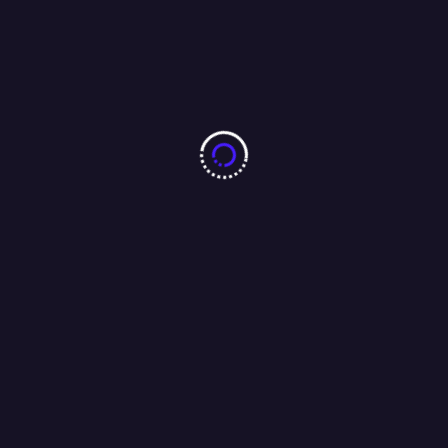
बारीडीह दूर्गा पूजा मैदान के पास लकड़ा मोटरसाइकिल गैराज का उद्घाटन
आजसू नेता चन्द्रगुप्त सिंह एवं समाजसेवी परशुराम सिंह बागी की मौजूदगी में
संपन्न…..
01/08/2026
Search