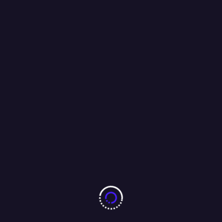
जुगसलाई में निःशुल्क चिकित्सा शिविर का आयोजन, बड़ी संख्या में लोगों ने उठाया
लाभ…..
09/08/2026
झारखंड छात्र आंदोलन को लेकर पूर्व सीएम रघुवर दास ने मुख्यमंत्री हेमंत सोरेन
को भेजा ईमेल, कहा : परीक्षा की सीबीआई से कराएं जांच ।