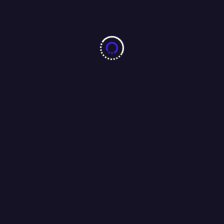
10 करोड़ नशा-मुक्ति प्रतिज्ञा महाअभियान का जमशेदपुर में 7 अगस्त को
महामहिम राज्यपाल करेंगे भव्य शुभारंभ : अंजू बहन
04/08/2026