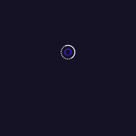
सेवा भारती जमशेदपुर के संस्कार केंद्रों का वार्षिकोत्सव सह बाल संगम
सम्पन्न…..
09/02/2026
More From Author