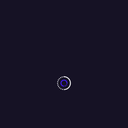
16/04/2026
More From Author
झारखंड छात्र आंदोलन को लेकर पूर्व सीएम रघुवर दास ने मुख्यमंत्री हेमंत सोरेन
को भेजा ईमेल, कहा : परीक्षा की सीबीआई से कराएं जांच ।
04/08/2026