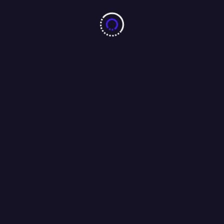
10 करोड़ नशा-मुक्ति प्रतिज्ञा महाअभियान का जमशेदपुर में 7 अगस्त को
महामहिम राज्यपाल करेंगे भव्य शुभारंभ : अंजू बहन
04/08/2026
बारीडीह दूर्गा पूजा मैदान के पास लकड़ा मोटरसाइकिल गैराज का उद्घाटन