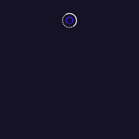
20/07/2026
More From Author
झारखंड छात्र आंदोलन को लेकर पूर्व सीएम रघुवर दास ने मुख्यमंत्री हेमंत सोरेन
को भेजा ईमेल, कहा : परीक्षा की सीबीआई से कराएं जांच ।
04/08/2026