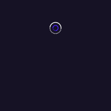
बारीडीह दूर्गा पूजा मैदान के पास लकड़ा मोटरसाइकिल गैराज का उद्घाटन
आजसू नेता चन्द्रगुप्त सिंह एवं समाजसेवी परशुराम सिंह बागी की मौजूदगी में
संपन्न…..
01/08/2026
Search
Search
RECENT POSTS