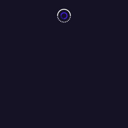
बारीडीह दूर्गा पूजा मैदान के पास लकड़ा मोटरसाइकिल गैराज का उद्घाटन
आजसू नेता चन्द्रगुप्त सिंह एवं समाजसेवी परशुराम सिंह बागी की मौजूदगी में
संपन्न…..
01/08/2026
Search
Search
RECENT POSTS
झारखंड छात्र आंदोलन को लेकर पूर्व सीएम रघुवर दास ने मुख्यमंत्री हेमंत सोरेन को भेजा
ईमेल, कहा : परीक्षा की सीबीआई से कराएं जांच ।
10 करोड़ नशा-मुक्ति प्रतिज्ञा महाअभियान का जमशेदपुर में 7 अगस्त को महामहिम राज्यपाल
करेंगे भव्य शुभारंभ : अंजू बहन