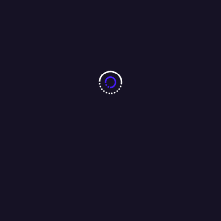
बारीडीह दूर्गा पूजा मैदान के पास लकड़ा मोटरसाइकिल गैराज का उद्घाटन
आजसू नेता चन्द्रगुप्त सिंह एवं समाजसेवी परशुराम सिंह बागी की मौजूदगी में
संपन्न…..
01/08/2026
Search