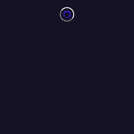
10 करोड़ नशा-मुक्ति प्रतिज्ञा महाअभियान का जमशेदपुर में 7 अगस्त को
महामहिम राज्यपाल करेंगे भव्य शुभारंभ : अंजू बहन
04/08/2026
बारीडीह दूर्गा पूजा मैदान के पास लकड़ा मोटरसाइकिल गैराज का उद्घाटन