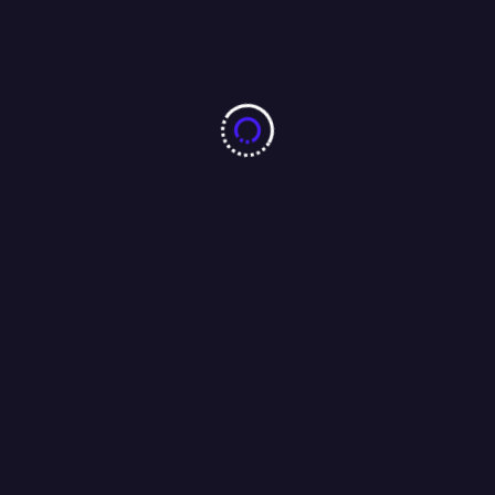
को भेजा ईमेल, कहा : परीक्षा की सीबीआई से कराएं जांच ।
04/08/2026
10 करोड़ नशा-मुक्ति प्रतिज्ञा महाअभियान का जमशेदपुर में 7 अगस्त को
महामहिम राज्यपाल करेंगे भव्य शुभारंभ : अंजू बहन
04/08/2026