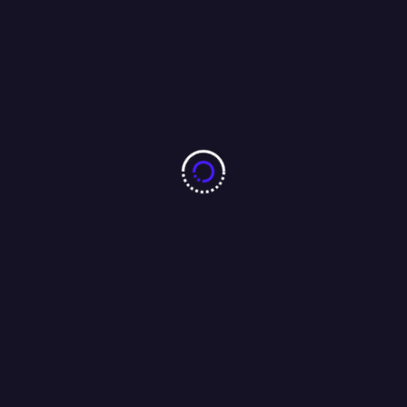
04/08/2026
बारीडीह दूर्गा पूजा मैदान के पास लकड़ा मोटरसाइकिल गैराज का उद्घाटन
आजसू नेता चन्द्रगुप्त सिंह एवं समाजसेवी परशुराम सिंह बागी की मौजूदगी में
संपन्न…..
01/08/2026