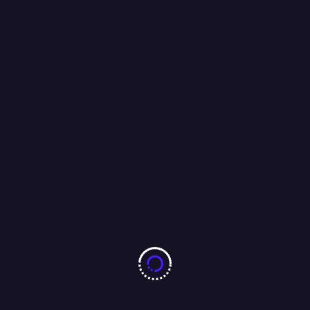
जुगसलाई में निःशुल्क चिकित्सा शिविर का आयोजन, बड़ी संख्या में लोगों ने उठाया
लाभ…..
09/08/2026
झारखंड छात्र आंदोलन को लेकर पूर्व सीएम रघुवर दास ने मुख्यमंत्री हेमंत सोरेन
को भेजा ईमेल, कहा : परीक्षा की सीबीआई से कराएं जांच ।
04/08/2026