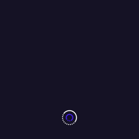
काशीडीह रामलीला मैदान के पास वट सावित्री पूजा करने पहुंची महिला के गले से
सोने की चेन छीनने की कोशिश, विरोध करने पर अपराधी द्वारा फायरिंग करने की
भी सूचना…..
17/05/2026
More From Author