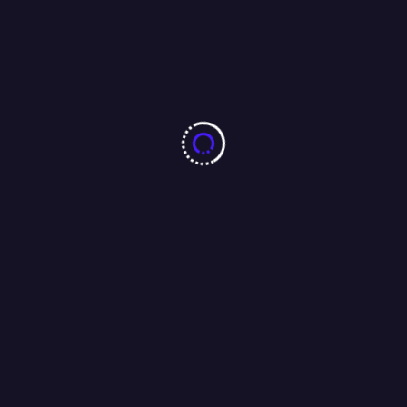
एक तरफ महिलाओं के लिए नारी शक्ति वंदन अधिनियम, और यहाँ अपराधियों की
निरंकुशता की शिकार हुई निरीह युवती पीड़ा से कराहते हुए इस बात का इंतज़ार
कर रही है की कब सांसद आयेंगे और कहेंगे “ मैं हूँ न “
16/04/2026
More From Author