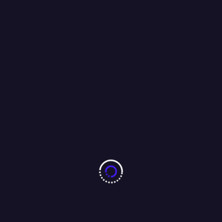
को भेजा ईमेल, कहा : परीक्षा की सीबीआई से कराएं जांच ।
04/08/2026
10 करोड़ नशा-मुक्ति प्रतिज्ञा महाअभियान का जमशेदपुर में 7 अगस्त को
महामहिम राज्यपाल करेंगे भव्य शुभारंभ : अंजू बहन
04/08/2026