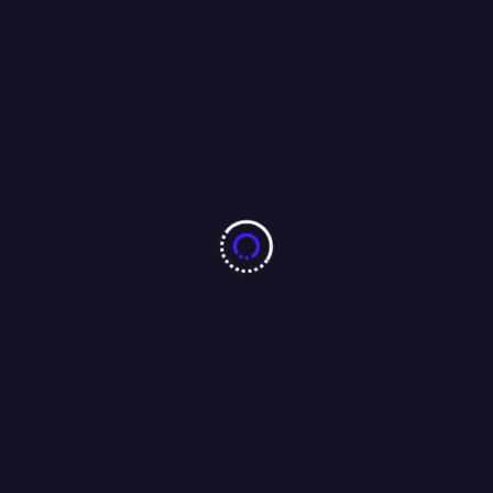
झारखंड छात्र आंदोलन को लेकर पूर्व सीएम रघुवर दास ने मुख्यमंत्री हेमंत सोरेन
को भेजा ईमेल, कहा : परीक्षा की सीबीआई से कराएं जांच ।
04/08/2026