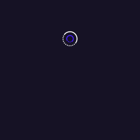
को भेजा ईमेल, कहा : परीक्षा की सीबीआई से कराएं जांच ।
04/08/2026
10 करोड़ नशा-मुक्ति प्रतिज्ञा महाअभियान का जमशेदपुर में 7 अगस्त को
महामहिम राज्यपाल करेंगे भव्य शुभारंभ : अंजू बहन
04/08/2026