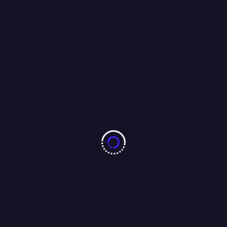
10 करोड़ नशा-मुक्ति प्रतिज्ञा महाअभियान का जमशेदपुर में 7 अगस्त को
महामहिम राज्यपाल करेंगे भव्य शुभारंभ : अंजू बहन
04/08/2026