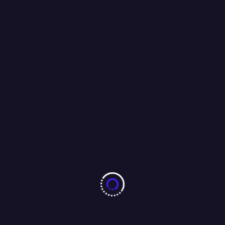
एक तरफ महिलाओं के लिए नारी शक्ति वंदन अधिनियम, और यहाँ अपराधियों की
निरंकुशता की शिकार हुई निरीह युवती पीड़ा से कराहते हुए इस बात का इंतज़ार
कर रही है की कब सांसद आयेंगे और कहेंगे “ मैं हूँ न “
16/04/2026
More From Author