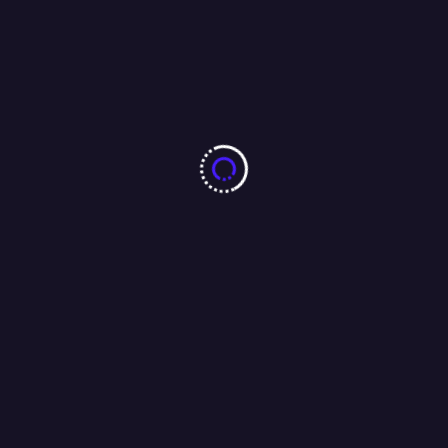
उपेन्द्र कुशवाहा के बेटे दीपक प्रकाश की वाइल्ड कार्ड एंट्री– सीधे मंत्री बनाया
गया…..(बिहार)
20/11/2025
More From Author