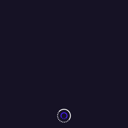
सामाजिक संस्था ‘यात्रा – एक नई जीवन की शुरुआत’ ने 6वाँ स्थापना दिवस
सेवा और समर्पण के साथ मनाया
20/07/2026
More From Author