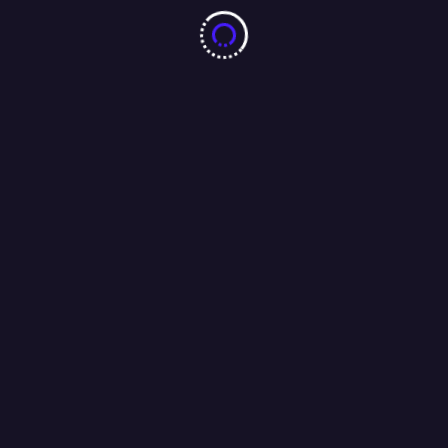
10 करोड़ नशा-मुक्ति प्रतिज्ञा महाअभियान का जमशेदपुर में 7 अगस्त को
महामहिम राज्यपाल करेंगे भव्य शुभारंभ : अंजू बहन
04/08/2026
बारीडीह दूर्गा पूजा मैदान के पास लकड़ा मोटरसाइकिल गैराज का उद्घाटन
आजसू नेता चन्द्रगुप्त सिंह एवं समाजसेवी परशुराम सिंह बागी की मौजूदगी में