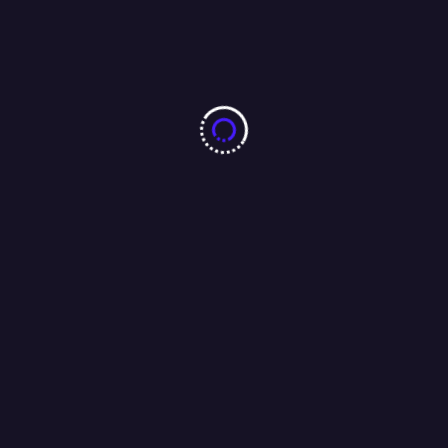
झारखंड छात्र आंदोलन को लेकर पूर्व सीएम रघुवर दास ने मुख्यमंत्री हेमंत सोरेन
को भेजा ईमेल, कहा : परीक्षा की सीबीआई से कराएं जांच ।
04/08/2026
10 करोड़ नशा-मुक्ति प्रतिज्ञा महाअभियान का जमशेदपुर में 7 अगस्त को
महामहिम राज्यपाल करेंगे भव्य शुभारंभ : अंजू बहन
04/08/2026