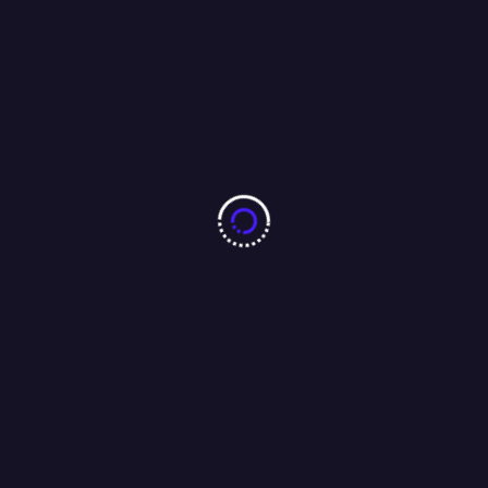
10 करोड़ नशा-मुक्ति प्रतिज्ञा महाअभियान का जमशेदपुर में 7 अगस्त को
महामहिम राज्यपाल करेंगे भव्य शुभारंभ : अंजू बहन
04/08/2026
बारीडीह दूर्गा पूजा मैदान के पास लकड़ा मोटरसाइकिल गैराज का उद्घाटन
आजसू नेता चन्द्रगुप्त सिंह एवं समाजसेवी परशुराम सिंह बागी की मौजूदगी में
संपन्न…..
01/08/2026