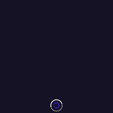
महामहिम राज्यपाल करेंगे भव्य शुभारंभ : अंजू बहन
04/08/2026
बारीडीह दूर्गा पूजा मैदान के पास लकड़ा मोटरसाइकिल गैराज का उद्घाटन
आजसू नेता चन्द्रगुप्त सिंह एवं समाजसेवी परशुराम सिंह बागी की मौजूदगी में
संपन्न…..
01/08/2026