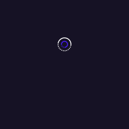
बारीडीह दूर्गा पूजा मैदान के पास लकड़ा मोटरसाइकिल गैराज का उद्घाटन
आजसू नेता चन्द्रगुप्त सिंह एवं समाजसेवी परशुराम सिंह बागी की मौजूदगी में
संपन्न…..
01/08/2026
Search
Search