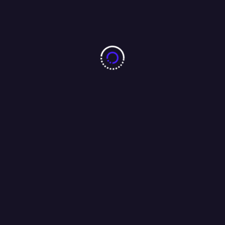
बारीडीह दूर्गा पूजा मैदान के पास लकड़ा मोटरसाइकिल गैराज का उद्घाटन
आजसू नेता चन्द्रगुप्त सिंह एवं समाजसेवी परशुराम सिंह बागी की मौजूदगी में
संपन्न…..
01/08/2026
Search
Search
RECENT POSTS