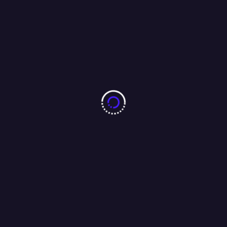
10 करोड़ नशा-मुक्ति प्रतिज्ञा महाअभियान का जमशेदपुर में 7 अगस्त को
महामहिम राज्यपाल करेंगे भव्य शुभारंभ : अंजू बहन
04/08/2026
बारीडीह दूर्गा पूजा मैदान के पास लकड़ा मोटरसाइकिल गैराज का उद्घाटन
आजसू नेता चन्द्रगुप्त सिंह एवं समाजसेवी परशुराम सिंह बागी की मौजूदगी में
संपन्न…..
01/08/2026